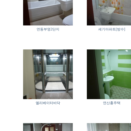
연동부영2단지
세기아파트[방수]
엘리베이터바닥
연산홍주택