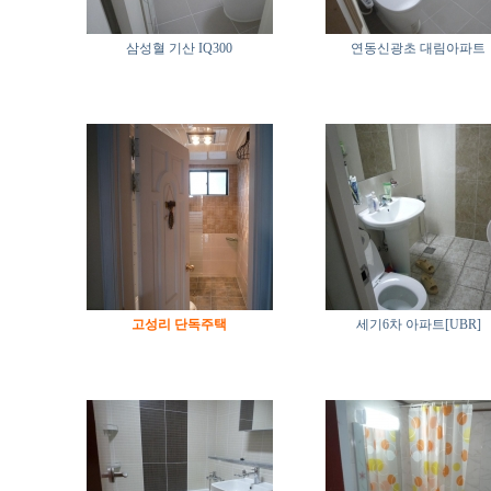
삼성혈 기산 IQ300
연동신광초 대림아파트
고성리 단독주택
세기6차 아파트[UBR]