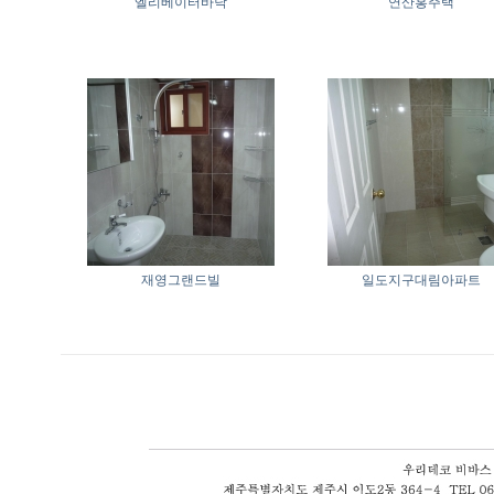
엘리베이터바닥
연산홍주택
재영그랜드빌
일도지구대림아파트